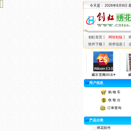
今天是：
2026年8月8日
创虹首页
┋
网络制版
┋
软件下载
┋
供求信息
┋
用户信息
购 物 车
收 银 台
订单查询
产品分类
绣花软件