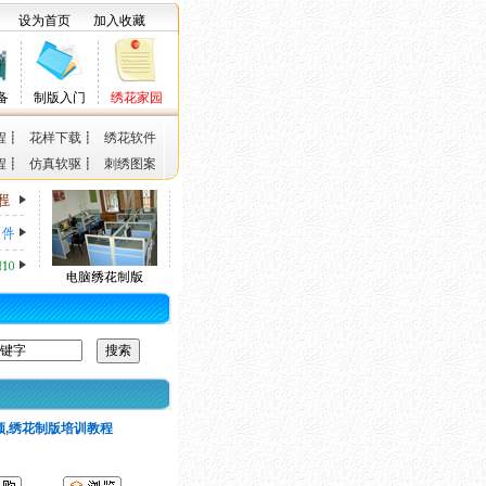
设为首页
加入收藏
备
制版入门
绣花家园
程
┋
花样下载
┋
绣花软件
程
┋
仿真软驱
┋
刺绣图案
频,绣花制版培训教程