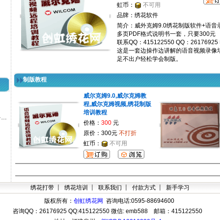
虹币：
不可用
品牌：绣花软件
简介：威外克姆9.0绣花制版软件+语音
多页PDF格式说明书一套，只要300元
联系QQ：415122550 QQ：26176925
这是一套边操作边讲解的语音视频录像
足不出户轻松学会制版。
制版教程
威尔克姆9.0,威尔克姆教
程,威尔克姆视频,绣花制版
培训教程
多…
价格：
300
元
原价：300元
不打折
虹币：
不可用
绣花打带
┋
绣花培训
┋
联系我们
┋
付款方式
┋
新手学习
版权所有：
创虹绣花网
咨询电话:0595-88694600
咨询QQ：
26176925 QQ:415122550 微信: emb588 邮箱：
415122550