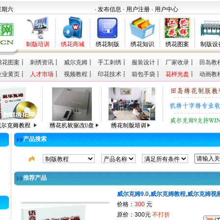
 星期六
· 发布信息
· 用户注册
· 用户中心
制版培训
绣花商城
绣花制版
绣花知识
绣花图案
制版设
绣花图案
┋
刺绣资讯
┋
威尔克姆
┋
手工刺绣
┋
服装设计
┋
厂家收录
┋
田岛教
企业黄页
┋
人才市场
┋
视频教程
┋
印花技术
┋
箱包手袋
┋
花样光盘
┋
动画教
产品搜索
推荐产品
威尔克姆9.0,威尔克姆教程,威尔克姆视
价格：
300
元
原价：300元
不打折