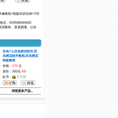
录像教程+制版培训实例+700
 电话：059588694600
培训教程，直观易懂。让你
田岛7.0,田岛绣花软件,田
岛绣花软件教程,田岛绣花
制版教程
价格：
270
元
原价：300元
9折
虹币：
不可用
浏览更多产品...