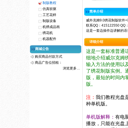
制版教程
仿真软驱
简单介绍
工艺花样
威外克姆9.0绣花制版软件
制版设备
联系QQ：415122550 QQ：
机绣成品画
这是一套边操作边讲解的语
绣花机
机器配件
详细介绍
商城公告
这是一套标准普通
购买商品付款方式
细地介绍威尔克姆
商品广告位招租：
输入方法的使用以
浏览更多…
了绣花制版实例。
版，最短的时间内
版。
注：
我们教程光盘
种单机版。
单机版解释：
有电
播放，只能在光盘