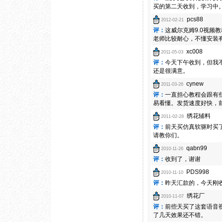
买的第二天收到，学习中
pcs88
2012-02-21
评：
这威尔克姆9.0视
老师比较耐心，不懂安装
xc008
2011-05-03
评：
今天下午收到，但我
还是很满意。
cynew
2011-03-26
评：
一直担心教程会跟有
易看懂。发货速度好快，
绣花辅料
2011-02-28
评：
前天买仿真软驱时买
请教你们。
qabn99
2010-11-26
评：
收到了，谢谢
PDS998
2010-11-10
评：
昨天汇款的，今天刚
绣花厂
2010-11-07
评：
前些天买了这套语音
了几天效果还不错。