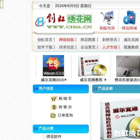
今天是：
2026年8月9日 星期日
制版培训
绣花商城
创虹首页
┋
网络制版
┋
绣花图案
┋
刺绣资讯
┋
威尔克姆
软件下载
┋
供求信息
┋
企业黄页
┋
人才市场
┋
视频教程
用户信息
产品名称
购 物 车
收 银 台
订单查询
产品分类
绣花软件