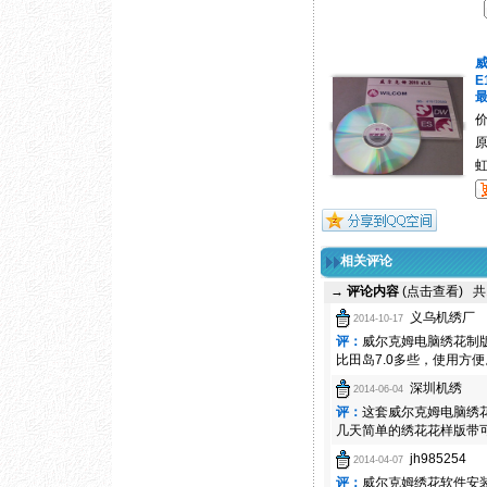
威
E
原
相关评论
→
评论内容
(点击查看)
共
义乌机绣厂
2014-10-17
评：
威尔克姆电脑绣花制
比田岛7.0多些，使用方便
深圳机绣
2014-06-04
评：
这套威尔克姆电脑绣
几天简单的绣花花样版带
jh985254
2014-04-07
评：
威尔克姆绣花软件安