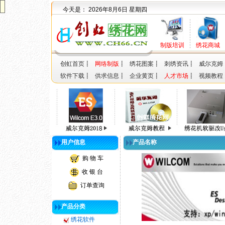
今天是：
2026年8月6日 星期四
制版培训
绣花商城
创虹首页
┋
网络制版
┋
绣花图案
┋
刺绣资讯
┋
威尔克姆
软件下载
┋
供求信息
┋
企业黄页
┋
人才市场
┋
视频教程
用户信息
产品名称
购 物 车
收 银 台
订单查询
产品分类
绣花软件