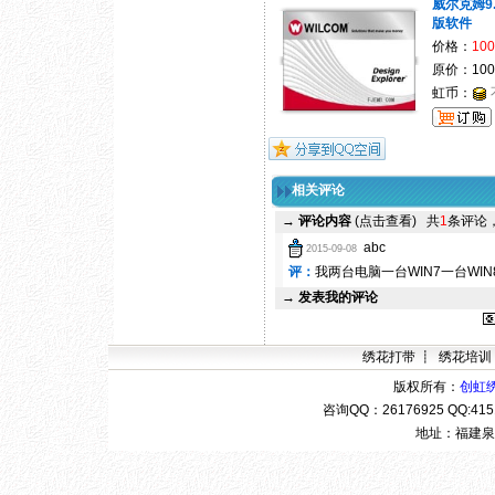
威尔克姆9
版软件
价格：
100
原价：10
虹币：
相关评论
→
评论内容
(点击查看)
共
1
条评论
abc
2015-09-08
评：
我两台电脑一台WIN7一台WI
→
发表我的评论
绣花打带
┋
绣花培训
版权所有：
创虹
咨询QQ：
26176925 QQ:4
地址：福建