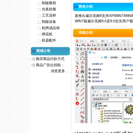
制版教程
简单介绍
仿真软驱
工艺花样
新推出威尔克姆9支持XP/WIN7/W
WIN7版威尔克姆9.0是9.0忠实用户
制版设备
机绣成品画
详细介绍
绣花机
机器配件
商城公告
购买商品付款方式
商品广告位招租：
浏览更多…