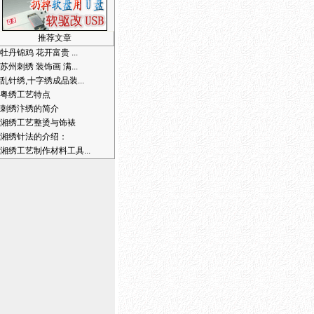
推荐文章
牡丹锦鸡 花开富贵 ...
苏州刺绣 装饰画 满...
乱针绣,十字绣成品装...
粤绣工艺特点
刺绣汴绣的简介
湘绣工艺整烫与饰裱
湘绣针法的介绍：
湘绣工艺制作材料工具...