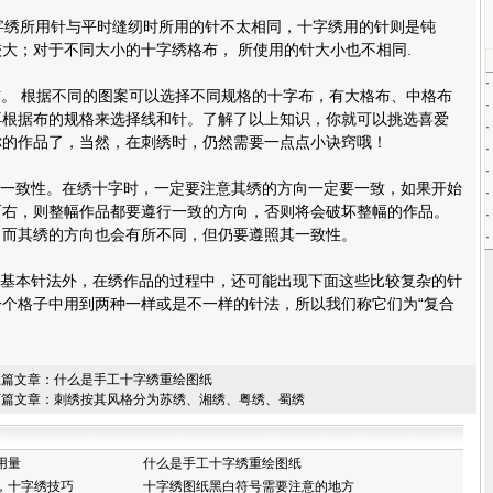
十字绣所用针与平时缝纫时所用的针不太相同，十字绣用的针则是钝
大；对于不同大小的十字绣格布， 所使用的针大小也不相同.
·
十字布。 根据不同的图案可以选择不同规格的十字布，有大格布、中格布
·
再根据布的规格来选择线和针。了解了以上知识，你就可以挑选喜爱
·
你的作品了，当然，在刺绣时，仍然需要一点点小诀窍哦！
·
·
向一致性。在绣十字时，一定要注意其绣的方向一定要一致，如果开始
·
而右，则整幅作品都要遵行一致的方向，否则将会破坏整幅的作品。
·
，而其绣的方向也会有所不同，但仍要遵照其一致性。
·
的基本针法外，在绣作品的过程中，还可能出现下面这些比较复杂的针
个格子中用到两种一样或是不一样的针法，所以我们称它们为“复合
上篇文章：
什么是手工十字绣重绘图纸
下篇文章：
刺绣按其风格分为苏绣、湘绣、粤绣、蜀绣
用量
什么是手工十字绣重绘图纸
，十字绣技巧
十字绣图纸黑白符号需要注意的地方