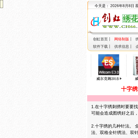
今天是：
2026年8月8日
创虹首页
┋
网络制版
┋
软件下载
┋
供求信息
┋
十字绣
1.在十字绣刺绣时要要
可能会造成图绣好之后
2.十字绣的几种针法。 
法、双格全针绣法、双