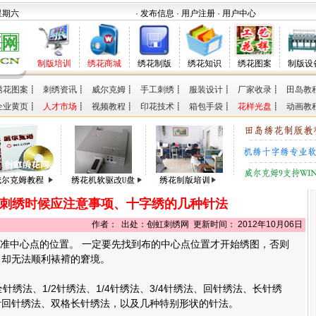
 星期六
· 发布信息
· 用户注册
· 用户中心
制版培训
绣花商城
绣花制版
绣花知识
绣花图案
制版设
绣花图案
┋
刺绣资讯
┋
威尔克姆
┋
手工刺绣
┋
服装设计
┋
厂家收录
┋
田岛教
企业黄页
┋
人才市场
┋
视频教程
┋
印花技术
┋
箱包手袋
┋
花样光盘
┋
动画教
刺绣时候应注意事项、十字绣的几种针法
作者： 出处：创虹刺绣网 更新时间： 2012年10月06日
找准中心点的位置。 一定要先找到布的中心点位置才开始绣图，否则
，却无法顺利裱褙的窘境。
全针绣法、1/2针绣法、1/4针绣法、3/4针绣法、回针绣法、长针绣
针回针绣法、双格长针绣法，以及几种特别形状的针法。