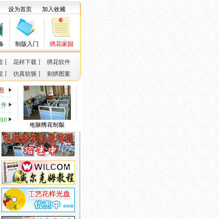
设为首页
加入收藏
备
制版入门
绣花家园
程
┋
花样下载
┋
绣花软件
程
┋
仿真软驱
┋
刺绣图案