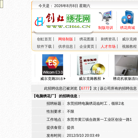
今天是：
2026年8月8日 星期六
制版培训
绣花商城
创虹首页
┋
网络制版
┋
绣花图案
┋
刺绣资讯
┋
威尔克姆
软件下载
┋
供求信息
┋
企业黄页
┋
人才市场
┋
视频教程
此招聘信息已被浏览【
6777
】次 |
该公司所有的招聘信息
【
电脑绣花厂
】 的招聘信息：
招聘标题：
东莞招聘电脑绣花临时工，领班2名
性别要求：
不限
工作地点：
东莞市黄江镇合路第一工业区创业一路1
提供食宿：
提供
发布时间：
2012/3/10 20:03:49