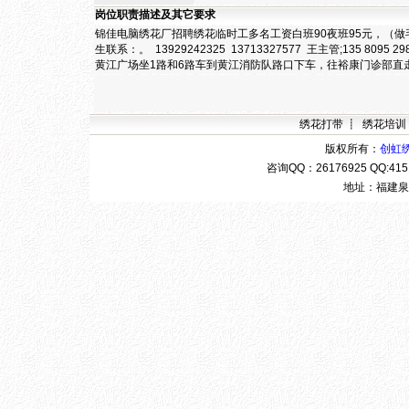
岗位职责描述及其它要求
锦佳电脑绣花厂招聘绣花临时工多名工资白班90夜班95元，（
生联系：。 13929242325 13713327577 王主管;135 8095 29
黄江广场坐1路和6路车到黄江消防队路口下车，往裕康门诊部直走
绣花打带
┋
绣花培训
版权所有：
创虹
咨询QQ：
26176925 QQ:4
地址：福建