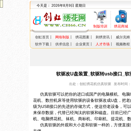
今天是：
2026年8月9日 星期日
制版培训
绣花商城
创虹首页
┋
网络制版
┋
绣花图案
┋
刺绣资讯
┋
威尔克姆
软件下载
┋
供求信息
┋
企业黄页
┋
人才市场
┋
视频教程
软驱改U盘装置_软驱转usb接口_
出处：创虹绣花机仿真软驱 发布时间：2011-
仿真软驱可以把你的进口或国产的电脑横机、电脑
花机、数控机床等使用软驱的设备软驱改成U盘，把老
级为USB接口的先进的存储方式，使这些老设备，可以
来保存数据，代替已经淘汰的软驱和磁盘。目前已经
机、电脑绣花机、袜机、商标机、印刷机、提花机、
仿真软驱的外观和大小是和软驱一样的，方便直接拆