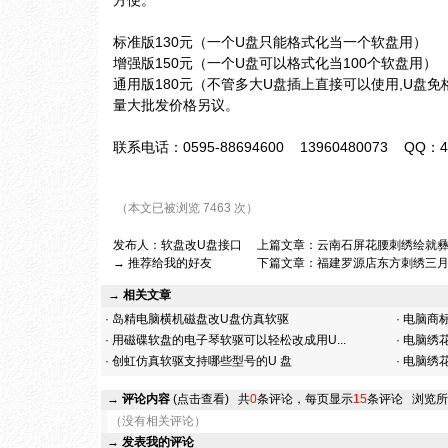
方便。
标准版130元（一个U盘只能格式化当一个软盘用）
增强版150元（一个U盘可以格式化当100个软盘用）
通用版180元（不管多大U盘插上直接可以使用,U盘免
量大批发价格另议。
联系电话：0595-88694600 13960480073 QQ：4
（本文已被浏览 7463 次）
发布人：
软盘改U盘接口
上篇文章：
云南石屏花腰刺绣绘就
→ 推荐给我的好友
下篇文章：
福建罗源店东方刺绣三
→ 相关文章
·
岛精电脑横机磁盘改U盘仿真软驱
·
电脑商标
·
用磁碟软盘的电子琴软驱可以轻松改成用U...
·
电脑绣花
·
创虹仿真软驱支持哪些型号的U 盘
·
电脑绣花
→
评论内容
(点击查看)
共
0
条评论，每页显示
15
条评论
浏览所
（没有相关评论）
→
发表我的评论